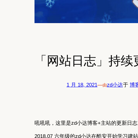
「网站日志」持续更
1 月 18, 2021
—
zd小达
于
博
由
吼吼吼，这里是zd小达博客+主站的更新日志。
2018.07 六年级的zd小达在酷安开始学习建