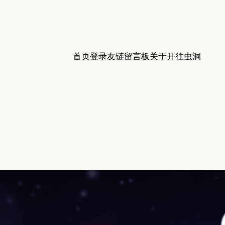
首页
登录
友链
留言板
关于
开往
虫洞