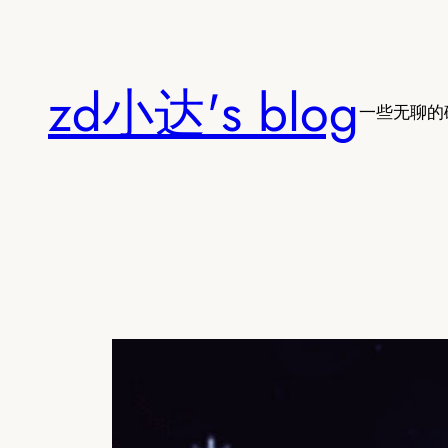
跳
至
内
zd小达's blog
容
一些无聊的破