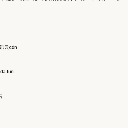
腾讯云cdn
da.fun
告