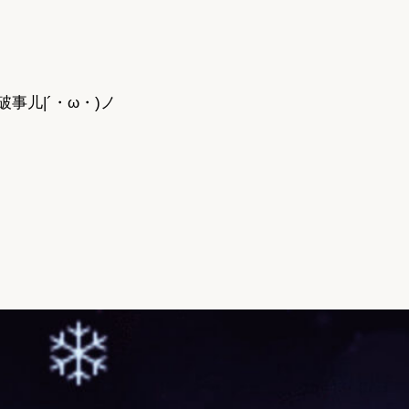
事儿|´・ω・)ノ