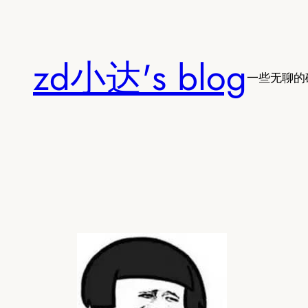
跳
至
内
zd小达's blog
容
一些无聊的破