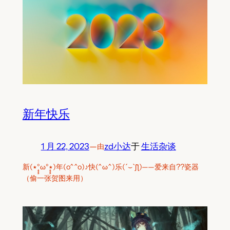
新年快乐
1 月 22, 2023
—
zd小达
于
生活杂谈
由
新(٭°̧̧̧ω°̧̧̧٭)年(o^^o)♪快(^ω^)乐(´⌣`ʃƪ)——爱来自??瓷器
（偷一张贺图来用）