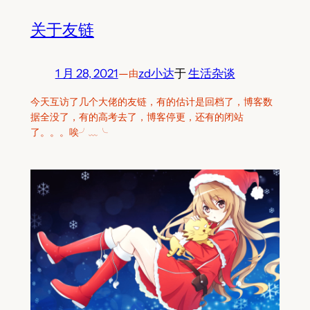
关于友链
1 月 28, 2021
—
zd小达
于
生活杂谈
由
今天互访了几个大佬的友链，有的估计是回档了，博客数
据全没了，有的高考去了，博客停更，还有的闭站
了。。。唉╯﹏╰