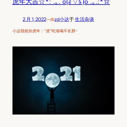
虎年大吉☆*: .｡. o(≧▽≦)o .｡.:*☆
2 月 1, 2022
—
zd小达
于
生活杂谈
由
小达我祝你虎年：“虎”吃海喝不长胖~