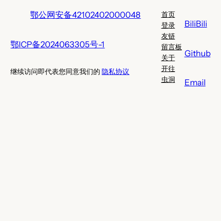
鄂公网安备42102402000048
首页
BiliBili
登录
友链
鄂ICP备2024063305号-1
留言板
Github
关于
开往
继续访问即代表您同意我们的
隐私协议
虫洞
Email