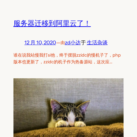
服务器迁移到阿里云了！
12 月 10, 2020
—
zd小达
于
生活杂谈
由
谁在说我站慢我打si他，终于摆脱zzidc的慢机子了，php
版本也更新了，zzidc的机子作为热备源站，这次应…