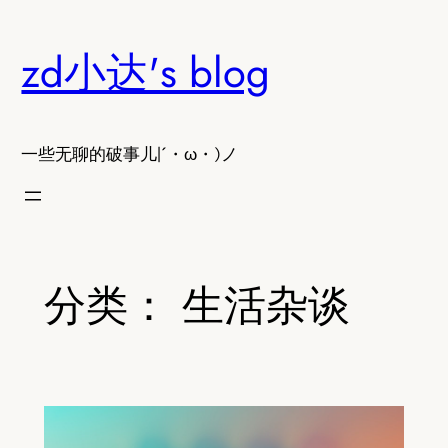
跳
至
zd小达's blog
内
容
一些无聊的破事儿|´・ω・)ノ
分类：
生活杂谈