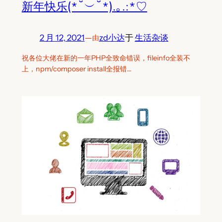
新年快乐(*˘︶˘*).｡.:*♡
2 月 12, 2021
—
zd小达
于
生活杂谈
由
祝各位大佬在新的一年PHP全致命错误，fileinfo全装不
上，npm/composer install全报错…