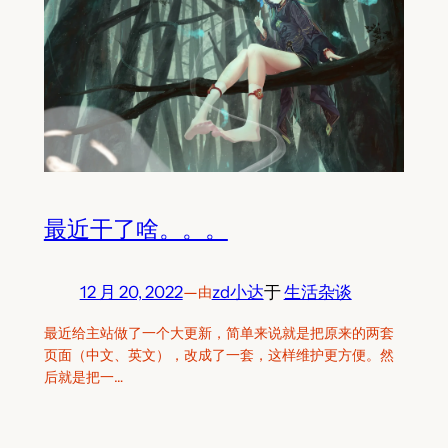
最近干了啥。。。
12 月 20, 2022
—
zd小达
于
生活杂谈
由
最近给主站做了一个大更新，简单来说就是把原来的两套
页面（中文、英文），改成了一套，这样维护更方便。然
后就是把一…